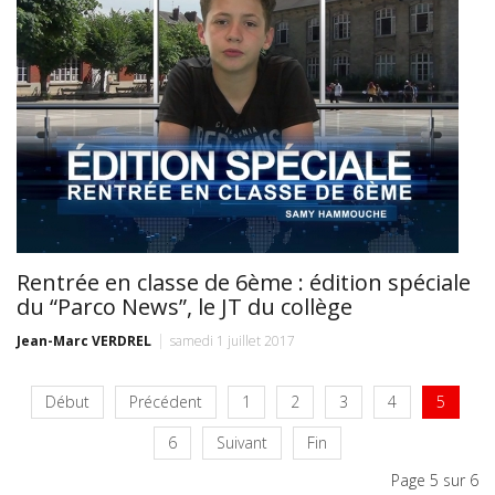
Rentrée en classe de 6ème : édition spéciale
du “Parco News”, le JT du collège
Jean-Marc VERDREL
samedi 1 juillet 2017
Début
Précédent
1
2
3
4
5
6
Suivant
Fin
Page 5 sur 6