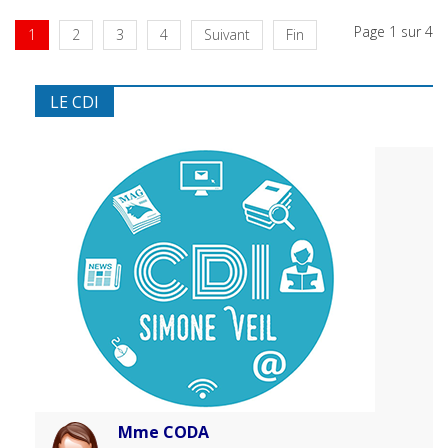
Page 1 sur 4
1
2
3
4
Suivant
Fin
LE CDI
Mme CODA