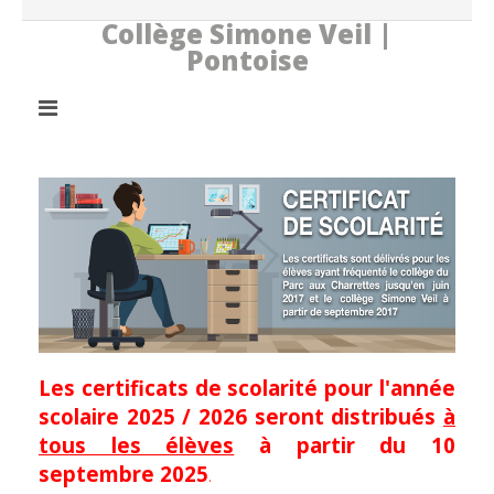
Collège Simone Veil |
Pontoise
Les certificats de scolarité pour l'année
scolaire 2025 / 2026 seront distribués
à
tous les élèves
à partir du 10
septembre 2025
.